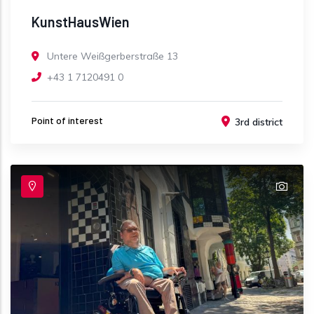
KunstHausWien
Untere Weißgerberstraße 13
+43 1 7120491 0
Point of interest
3rd district