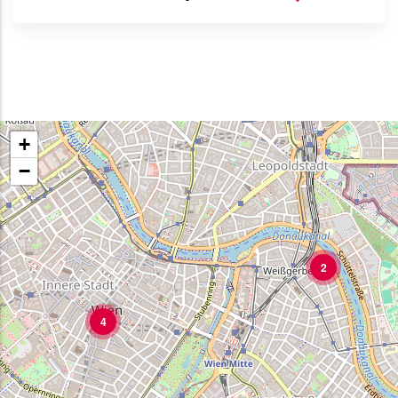
+
−
2
4