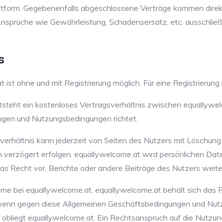
plattform. Gegebenenfalls abgeschlossene Verträge kommen di
 Ansprüche wie Gewährleistung, Schadensersatz, etc. ausschlie
s
ist ohne und mit Registrierung möglich. Für eine Registrierung 
entsteht ein kostenloses Vertragsverhältnis zwischen equallyw
gen und Nutzungsbedingungen richtet.
sverhältnis kann jederzeit von Seiten des Nutzers mit Löschu
erzögert erfolgen. equallywelcome.at wird persönlichen Daten
r das Recht vor, Berichte oder andere Beiträge des Nutzers wei
ahme bei equallywelcome.at. equallywelcome.at behält sich das 
 wenn gegen diese Allgemeinen Geschäftsbedingungen und Nut
obliegt equallywelcome.at. Ein Rechtsanspruch auf die Nutzun