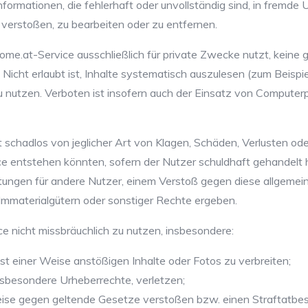
nformationen, die fehlerhaft oder unvollständig sind, in fremde
 verstoßen, zu bearbeiten oder zu entfernen.
come.at-Service ausschließlich für private Zwecke nutzt, keine
ht erlaubt ist, Inhalte systematisch auszulesen (zum Beispie
zu nutzen. Verboten ist insofern auch der Einsatz von Compu
t schadlos von jeglicher Art von Klagen, Schäden, Verlusten ode
ce entstehen könnten, sofern der Nutzer schuldhaft gehandelt 
stungen für andere Nutzer, einem Verstoß gegen diese allgem
mmaterialgütern oder sonstiger Rechte ergeben.
ice nicht missbräuchlich zu nutzen, insbesondere:
nst einer Weise anstößigen Inhalte oder Fotos zu verbreiten;
 insbesondere Urheberrechte, verletzen;
 Weise gegen geltende Gesetze verstoßen bzw. einen Straftatbes