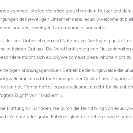
ustande kommen, stellen Verträge zwischen dem Nutzer und dem
ingungen des jeweiligen Unternehmens. equallywelcome.at bleib
 von und des jeweiligen Unternehmens unberührt.
keit, der von Unternehmen und Nutzern zur Verfügung gestellten
at keinen Einfluss. Die Veröffentlichung von Nutzerinhalten d
sondere macht sich equallywelcome.at diese Inhalte nicht zu 
ederzeitigen ordnungsgemäßen Betrieb beziehungsweise die un
quallywelcome.at nicht für Störungen der Qualität des Zugangs
rtreten hat. Ferner haftet equallywelcome.at nicht für die unbe
ugten Zugriff von "Hackern").
ine Haftung für Schäden, die durch die Benutzung von equallyw
ch Vorsatz oder grobe Fahrlässigkeit entstehen sowie sämtli