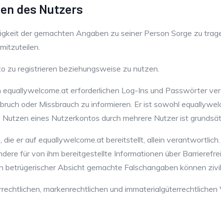
ten des Nutzers
tändigkeit der gemachten Angaben zu seiner Person Sorge zu tra
mitzuteilen.
nto zu registrieren beziehungsweise zu nutzen.
von equallywelcome.at erforderlichen Log-Ins und Passwörter ve
bruch oder Missbrauch zu informieren. Er ist sowohl equallywel
Nutzen eines Nutzerkontos durch mehrere Nutzer ist grundsätzl
n, die er auf equallywelcome.at bereitstellt, allein verantwortli
dere für von ihm bereitgestellte Informationen über Barrierefre
n betrügerischer Absicht gemachte Falschangaben können zivilre
rrechtlichen, markenrechtlichen und immaterialgüterrechtlichen