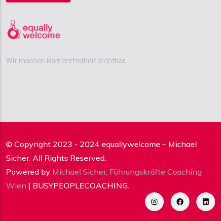
Wir machen Barrierefreiheit sichtbar.
© Copyright 2023 - 2024 equallywelcome – Michael
Sicher. All Rights Reserved.
Powered by
Michael Sicher
,
Führungskräfte Coaching
Wien
| BUSYPEOPLECOACHING.