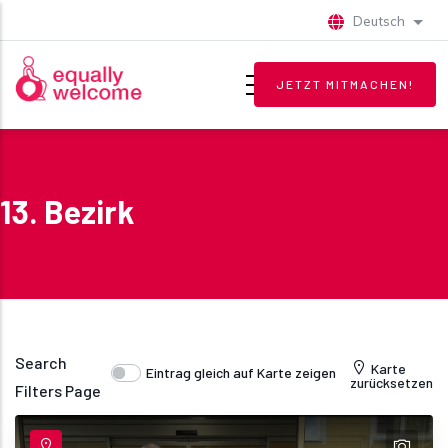
Direkt zum Inhalt
Deutsch
Weite
JETZT MITMACHEN!
13. Bezirk
Search
Karte
Eintrag gleich auf Karte zeigen
zurücksetzen
Filters Page