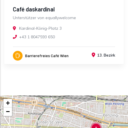
Café daskardinal
Unterstützer von equallywelcome
Kardinal-König-Platz 3
+43 1 8047593 650
13. Bezirk
Barrierefreies Café Wien
+
−