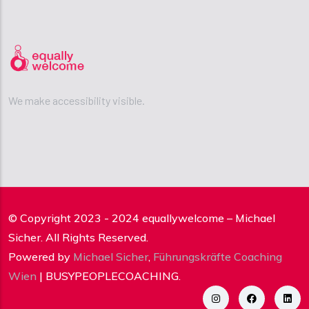
We make accessibility visible.
© Copyright 2023 - 2024 equallywelcome – Michael
Sicher. All Rights Reserved.
Powered by
Michael Sicher
,
Führungskräfte Coaching
Wien
| BUSYPEOPLECOACHING.