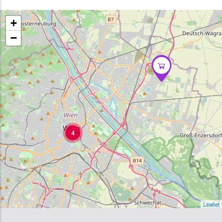
+
−
4
Leaflet