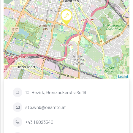
Leaflet
10. Bezirk, Grenzackerstraße 16
stp.wnb@oeamtc.at
+43 1 6023540