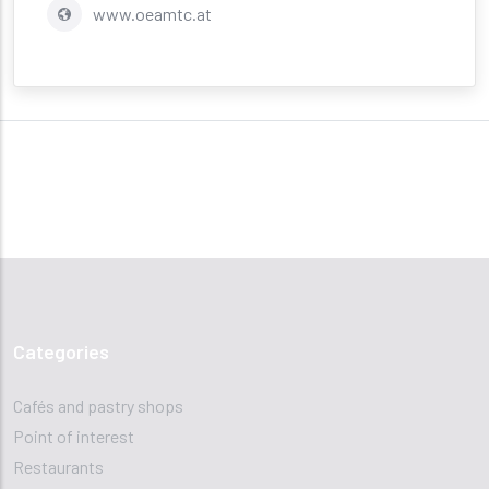
www.oeamtc.at
Categories
Cafés and pastry shops
Point of interest
Restaurants