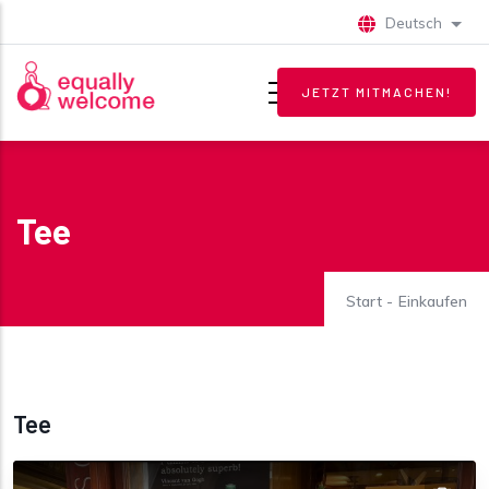
Direkt zum Inhalt
Deutsch
Weite
JETZT MITMACHEN!
Tee
Start
-
Einkaufen
Tee