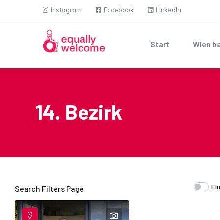
Direkt zum Inhalt
Instagram
Facebook
LinkedIn
Main navigation
Start
Wien ba
14. Bezirk
Ei
Search Filters Page