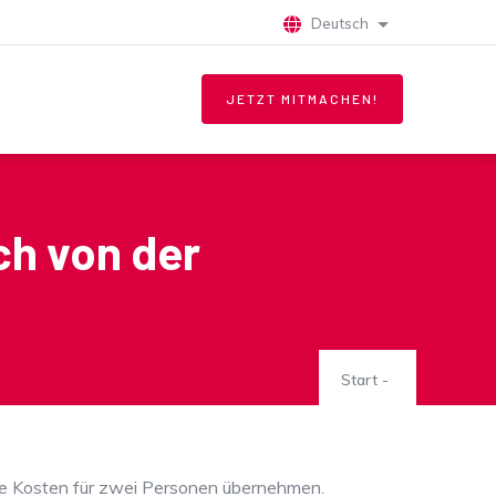
Deutsch
Weitere Aktionen
JETZT MITMACHEN!
ch von der
Start
-
 die Kosten für zwei Personen übernehmen.