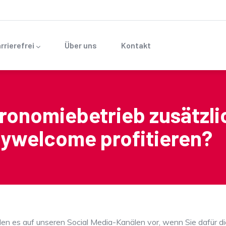
rrierefrei
Über uns
Kontakt
ronomiebetrieb zusätzli
lywelcome profitieren?
ellen es auf unseren Social Media-Kanälen vor, wenn Sie dafür