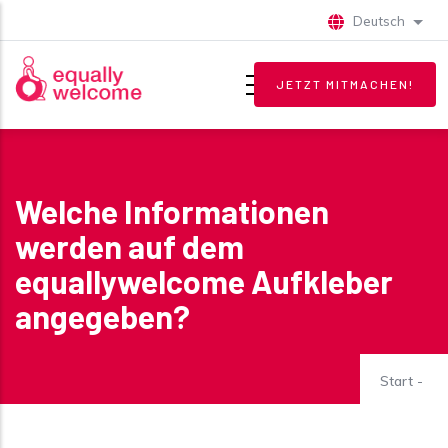
Direkt zum Inhalt
Deutsch
Weite
JETZT MITMACHEN!
Welche Informationen
werden auf dem
equallywelcome Aufkleber
angegeben?
Start
-